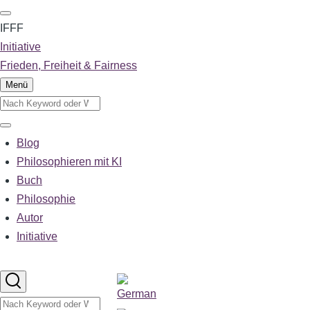
Direkt
zum
IFFF
Inhalt
Initiative
Frieden, Freiheit & Fairness
Menü
Suche
Suche
Blog
Main
navigation
Philosophieren mit KI
Buch
Philosophie
Autor
Initiative
Sprachumschalter
Suche