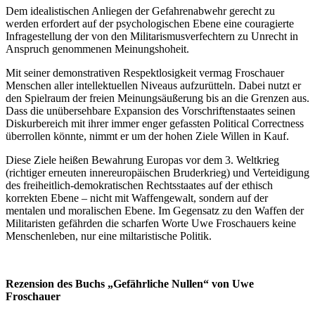
Dem idealistischen Anliegen der Gefahrenabwehr gerecht zu
werden erfordert auf der psychologischen Ebene eine couragierte
Infragestellung der von den Militarismusverfechtern zu Unrecht in
Anspruch genommenen Meinungshoheit.
Mit seiner demonstrativen Respektlosigkeit vermag Froschauer
Menschen aller intellektuellen Niveaus aufzurütteln. Dabei nutzt er
den Spielraum der freien Meinungsäußerung bis an die Grenzen aus.
Dass die unübersehbare Expansion des Vorschriftenstaates seinen
Diskurbereich mit ihrer immer enger gefassten Political Correctness
überrollen könnte, nimmt er um der hohen Ziele Willen in Kauf.
Diese Ziele heißen Bewahrung Europas vor dem 3. Weltkrieg
(richtiger erneuten innereuropäischen Bruderkrieg) und Verteidigung
des freiheitlich-demokratischen Rechtsstaates auf der ethisch
korrekten Ebene – nicht mit Waffengewalt, sondern auf der
mentalen und moralischen Ebene. Im Gegensatz zu den Waffen der
Militaristen gefährden die scharfen Worte Uwe Froschauers keine
Menschenleben, nur eine miltaristische Politik.
Rezension des Buchs „Gefährliche Nullen“ von Uwe
Froschauer