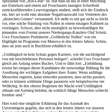
Spezialität von „Rot-Grün“ ist. Hat man all das in einer Mischung
aus Entsetzen und einem auf Froschauers launigen Schreibstil
zurückzuführenden Lesevergnügen studiert, stellt sich der Eindruck
ein, hier sei wohl eine absolute Negativauswahl von Vertretern des
„deutschen Geistes“ versammelt. Ich stelle es mir gar nicht so leicht
vor, eine solche Häufung von Nullen in einem einzigen Kabinett zu
vereinigen. Schwer, aber nicht unmöglich zu bewerkstelligen für
jemanden vom Format unseres Niedergangs-Kanzlers Olaf Scholz.
Uwe Froschauers Porträtserie „Gefährliche Nullen“ war ein
Highlight im Programm von Manova in den letzten Jahren. Schön,
dass sie jetzt auch in Buchform erhältlich ist.
„Unfähigkeit ist kein Schutz gegen Karriere, wie die nachfolgend
von mir beschriebenen Personen belegen“, schreibt Uwe Froschauer
gleich am Anfang seines Buches. Und er fährt fort: „Einbildung
ersetzt bei einigen dieser Kandidaten die notwendige Bildung für die
Ausübung der wichtigen Aufgaben ihrer Ämter. Wenn unfähige
Menschen regieren, kann entweder passieren, dass nichts passiert,
oder es können schlimme Dinge passieren wie beispielsweise ein
Weltkrieg. In den oberen Regionen der Macht wird Unfähigkeit
oftmals mit Aufstieg belohnt, da wirklich fähige Menschen schlecht
formbar sind.“
Hier wird eine mögliche Erklärung für das Ausmaß des
Unvermögens gegebn, das sich in den letzten Jahren vor unseren