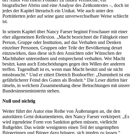
biografischer Abriss und eine Analyse des Zeitkontextes –, doch ist
jedes der Kapitel literarisch ein Unikat. Wie auch unter den
Porträtierten jeder auf seine ganz unverwechselbare Weise schlecht
ist.
In seinem Kapitel über Nancy Faeser beginnt Froschauer mit einer
eher allgemeinen Reflexion. „Macht bezeichnet die Fähigkeit einer
Person, Gruppe oder Institution, auf das Verhalten und Denken
einzelner Personen, Gruppen oder Teile der Bevölkerung derart
einzuwirken, dass diese sich den Ansichten oder Wünschen der
Machthaber unterordnen und entsprechend verhalten. Wer Macht
besitzt, kann auch Entscheidungen gegen den Willen der anderen
treffen. Tugendhaft ist es, wenn man Macht besitzt und sie nicht
missbraucht.“ Und er zitiert Dietrich Bonhoeffer: „Dummheit ist ein
gefährlicherer Feind des Guten als Bosheit.“ Die Leser dürfen hier
rätseln, in welchem Zusammenhang diese Betrachtungen mit unsrer
Bundesinnenministerin stehen.
Null und nichtig
Weiter führt der Autor eine Reihe von Äußerungen an, die den
autoritären Geist dokumentieren, den Nancy Faeser verkörpert: „Es
wird irgendeine Form von Sanktion geben müssen, vielleicht
Bußgelder. Das würde wenigstens einen Teil der ungeimpften
Bürgerinnen und Bürger dazu bringen, sich impfen zu lassen.“