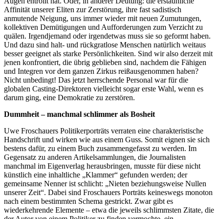
Augen entrollt hat. Oder, in anderer Deutung: die erstaunliche
Affinität unserer Eliten zur Zerstörung, ihre fast sadistisch
anmutende Neigung, uns immer wieder mit neuen Zumutungen,
kollektiven Demütigungen und Aufforderungen zum Verzicht zu
quälen. Irgendjemand oder irgendetwas muss sie so geformt haben.
Und dazu sind halt- und rückgratlose Menschen natürlich weitaus
besser geeignet als starke Persönlichkeiten. Sind wir also derzeit mit
jenen konfrontiert, die übrig geblieben sind, nachdem die Fähigen
und Integren vor dem ganzen Zirkus reißausgenommen haben?
Nicht unbedingt! Das jetzt herrschende Personal war für die
globalen Casting-Direktoren vielleicht sogar erste Wahl, wenn es
darum ging, eine Demokratie zu zerstören.
Dummheit – manchmal schlimmer als Bosheit
Uwe Froschauers Politikerporträts verraten eine charakteristische
Handschrift und wirken wie aus einem Guss. Somit eignen sie sich
bestens dafür, zu einem Buch zusammengefasst zu werden. Im
Gegensatz zu anderen Artikelsammlungen, die Journalisten
manchmal im Eigenverlag herausbringen, musste für diese nicht
künstlich eine inhaltliche „Klammer“ gefunden werden; der
gemeinsame Nenner ist schlicht: „Nieten beziehungsweise Nullen
unserer Zeit“. Dabei sind Froschauers Porträts keineswegs monoton
nach einem bestimmten Schema gestrickt. Zwar gibt es
wiederkehrende Elemente – etwa die jeweils schlimmsten Zitate, die
der Autor von einem Politiker zu finden vermochte, ein