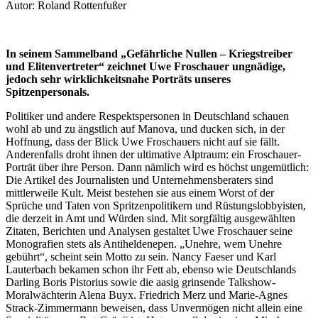
Autor: Roland Rottenfußer
In seinem Sammelband „Gefährliche Nullen – Kriegstreiber
und Elitenvertreter“ zeichnet Uwe Froschauer ungnädige,
jedoch sehr wirklichkeitsnahe Porträts unseres
Spitzenpersonals.
Politiker und andere Respektspersonen in Deutschland schauen
wohl ab und zu ängstlich auf Manova, und ducken sich, in der
Hoffnung, dass der Blick Uwe Froschauers nicht auf sie fällt.
Anderenfalls droht ihnen der ultimative Alptraum: ein Froschauer-
Porträt über ihre Person. Dann nämlich wird es höchst ungemütlich:
Die Artikel des Journalisten und Unternehmensberaters sind
mittlerweile Kult. Meist bestehen sie aus einem Worst of der
Sprüche und Taten von Spritzenpolitikern und Rüstungslobbyisten,
die derzeit in Amt und Würden sind. Mit sorgfältig ausgewählten
Zitaten, Berichten und Analysen gestaltet Uwe Froschauer seine
Monografien stets als Antiheldenepen. „Unehre, wem Unehre
gebührt“, scheint sein Motto zu sein. Nancy Faeser und Karl
Lauterbach bekamen schon ihr Fett ab, ebenso wie Deutschlands
Darling Boris Pistorius sowie die aasig grinsende Talkshow-
Moralwächterin Alena Buyx. Friedrich Merz und Marie-Agnes
Strack-Zimmermann beweisen, dass Unvermögen nicht allein eine