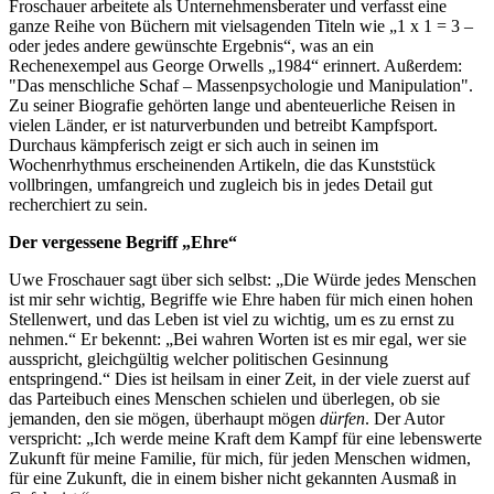
Froschauer arbeitete als Unternehmensberater und verfasst eine
ganze Reihe von Büchern mit vielsagenden Titeln wie „1 x 1 = 3 –
oder jedes andere gewünschte Ergebnis“, was an ein
Rechenexempel aus George Orwells „1984“ erinnert. Außerdem:
"Das menschliche Schaf – Massenpsychologie und Manipulation".
Zu seiner Biografie gehörten lange und abenteuerliche Reisen in
vielen Länder, er ist naturverbunden und betreibt Kampfsport.
Durchaus kämpferisch zeigt er sich auch in seinen im
Wochenrhythmus erscheinenden Artikeln, die das Kunststück
vollbringen, umfangreich und zugleich bis in jedes Detail gut
recherchiert zu sein.
Der vergessene Begriff „Ehre“
Uwe Froschauer sagt über sich selbst: „Die Würde jedes Menschen
ist mir sehr wichtig, Begriffe wie Ehre haben für mich einen hohen
Stellenwert, und das Leben ist viel zu wichtig, um es zu ernst zu
nehmen.“ Er bekennt: „Bei wahren Worten ist es mir egal, wer sie
ausspricht, gleichgültig welcher politischen Gesinnung
entspringend.“ Dies ist heilsam in einer Zeit, in der viele zuerst auf
das Parteibuch eines Menschen schielen und überlegen, ob sie
jemanden, den sie mögen, überhaupt mögen
dürfen
. Der Autor
verspricht: „Ich werde meine Kraft dem Kampf für eine lebenswerte
Zukunft für meine Familie, für mich, für jeden Menschen widmen,
für eine Zukunft, die in einem bisher nicht gekannten Ausmaß in