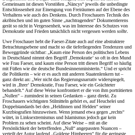
Gemeinsam ist diesen Vorstößen „Näncys“ jeweils die unbedingte
Entschlossenheit zur Einengung von Freiräumen auf der Ebene des
Verhaltens wie auch des Denkens. Durch Froschauers Technik des
akribischen und im guten Sinne „nachtragenden“ Dokumentierens
gerät so nicht in Vergessenheit, was im Interesse des Schutzes von
Demokratie und Frieden tatsächlich nicht vergessen werden
sollte
.
Uwe Froschauer hebt die Faeser-Zitate auch auf eine abstraktere
Betrachtungsebene und macht so die tieferliegenden Tendenzen und
Beweggründe sichtbar: „Kaum eine Person des politischen Lebens
in Deutschland nimmt den Begriff ‚Demokratie‘ so oft in den Mund
wie Frau Faeser, und kaum eine Person tritt diesen Begriff so häufig
mit Füßen wie die deutsche Bundesinnenministerin.“ Und er spricht
die Politikerin – wie er es auch mit anderen Staatenlenkern tut –
ganz direkt an: „Wer nicht das Regierungsnarrativ widerspiegelt,
wird in ‚Ihrer‘ Demokratie, Frau Faeser, wie ein Geächteter
behandelt.“ Auf diese Weise konfrontiert er die von ihm porträtierten
„Nullen“ – zumindest in seinen Gedanken – ganz direkt. Zu
Froschauers wichtigsten Stilmitteln gehört es, auf Heuchelei und
Doppelstandards bei den „Heldinnen und Helden“ seiner
Kurzbiografien hinzuweisen. Wenn jemand etwa gegen „rechts“
wütet, in Linksextremismus und Islamismus jedoch gar kein
Problem zu sehen scheint. Auf diese Weise – mit an die
Persönlichkeit der betreffenden „Null“ angepassten Nuancen –
verteilt der Autor laufend „Goldene Himbeeren“ für die geringste