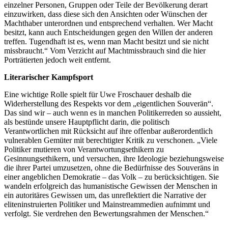
einzelner Personen, Gruppen oder Teile der Bevölkerung derart
einzuwirken, dass diese sich den Ansichten oder Wünschen der
Machthaber unterordnen und entsprechend verhalten. Wer Macht
besitzt, kann auch Entscheidungen gegen den Willen der anderen
treffen. Tugendhaft ist es, wenn man Macht besitzt und sie nicht
missbraucht.“ Vom Verzicht auf Machtmissbrauch sind die hier
Porträtierten jedoch weit entfernt.
Literarischer Kampfsport
Eine wichtige Rolle spielt für Uwe Froschauer deshalb die
Widerherstellung des Respekts vor dem „eigentlichen Souverän“.
Das sind wir – auch wenn es in manchen Politikerreden so aussieht,
als bestünde unsere Hauptpflicht darin, die politisch
Verantwortlichen mit Rücksicht auf ihre offenbar außerordentlich
vulnerablen Gemüter mit berechtigter Kritik zu verschonen. „Viele
Politiker mutieren von Verantwortungsethikern zu
Gesinnungsethikern, und versuchen, ihre Ideologie beziehungsweise
die ihrer Partei umzusetzen, ohne die Bedürfnisse des Souveräns in
einer angeblichen Demokratie – das Volk – zu berücksichtigen. Sie
wandeln erfolgreich das humanistische Gewissen der Menschen in
ein autoritäres Gewissen um, das unreflektiert die Narrative der
eliteninstruierten Politiker und Mainstreammedien aufnimmt und
verfolgt. Sie verdrehen den Bewertungsrahmen der Menschen.“