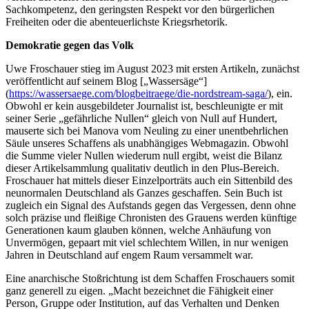
Sachkompetenz, den geringsten Respekt vor den bürgerlichen
Freiheiten oder die abenteuerlichste Kriegsrhetorik.
Demokratie gegen das Volk
Uwe Froschauer stieg im August 2023 mit ersten Artikeln, zunächst
veröffentlicht auf seinem Blog [„Wassersäge“]
(
https://wassersaege.com/blogbeitraege/die-nordstream-saga/
), ein.
Obwohl er kein ausgebildeter Journalist ist, beschleunigte er mit
seiner Serie „gefährliche Nullen“ gleich von Null auf Hundert,
mauserte sich bei Manova vom Neuling zu einer unentbehrlichen
Säule unseres Schaffens als unabhängiges Webmagazin. Obwohl
die Summe vieler Nullen wiederum null ergibt, weist die Bilanz
dieser Artikelsammlung qualitativ deutlich in den Plus-Bereich.
Froschauer hat mittels dieser Einzelporträts auch ein Sittenbild des
neunormalen Deutschland als Ganzes geschaffen. Sein Buch ist
zugleich ein Signal des Aufstands gegen das Vergessen, denn ohne
solch präzise und fleißige Chronisten des Grauens werden künftige
Generationen kaum glauben können, welche Anhäufung von
Unvermögen, gepaart mit viel schlechtem Willen, in nur wenigen
Jahren in Deutschland auf engem Raum versammelt war.
Eine anarchische Stoßrichtung ist dem Schaffen Froschauers somit
ganz generell zu eigen. „Macht bezeichnet die Fähigkeit einer
Person, Gruppe oder Institution, auf das Verhalten und Denken