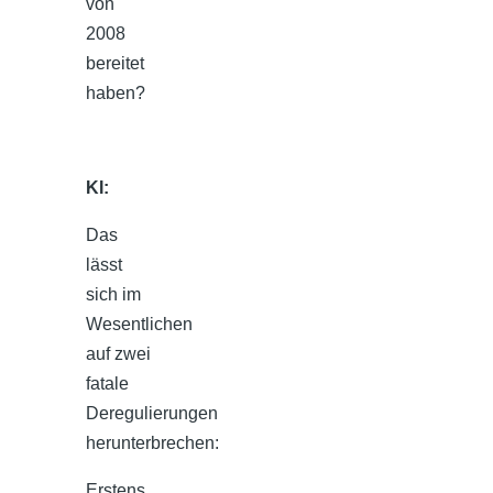
von
2008
bereitet
haben?
KI:
Das
lässt
sich im
Wesentlichen
auf zwei
fatale
Deregulierungen
herunterbrechen:
Erstens