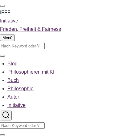
Direkt
zum
IFFF
Inhalt
Initiative
Frieden, Freiheit & Fairness
Menü
Suche
Suche
Blog
Main
Philosophieren mit KI
Buch
navigation
Philosophie
Autor
Initiative
Suche
Suche