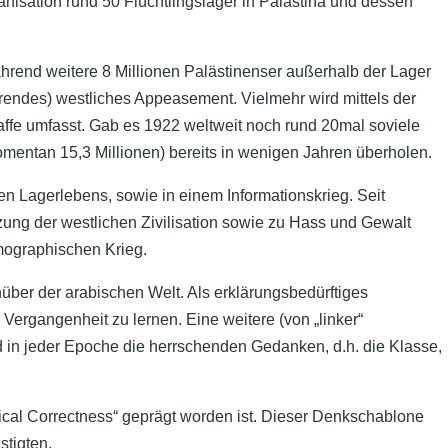
nisation rund 50 Flüchtlingslager in Palästina und dessen
ährend weitere 8 Millionen Palästinenser außerhalb der Lager
heerendes) westliches Appeasement. Vielmehr wird mittels der
affe umfasst. Gab es 1922 weltweit noch rund 20mal soviele
omentan 15,3 Millionen) bereits in wenigen Jahren überholen.
n Lagerlebens, sowie in einem Informationskrieg. Seit
ung der westlichen Zivilisation sowie zu Hass und Gewalt
mographischen Krieg.
über der arabischen Welt. Als erklärungsbedürftiges
Vergangenheit zu lernen. Eine weitere (von „linker“
 in jeder Epoche die herrschenden Gedanken, d.h. die Klasse,
itical Correctness“ geprägt worden ist. Dieser Denkschablone
stigten.