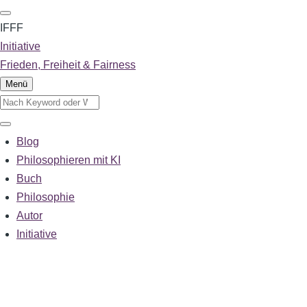
Direkt
zum
IFFF
Inhalt
Initiative
Frieden, Freiheit & Fairness
Menü
Suche
Suche
Blog
Main
navigation
Philosophieren mit KI
Buch
Philosophie
Autor
Initiative