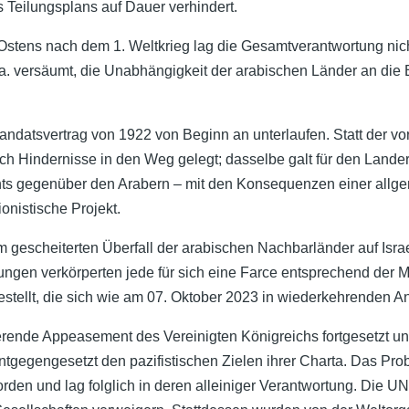
s Teilungsplans auf Dauer verhindert.
Ostens nach dem 1. Weltkrieg lag die Gesamtverantwortung nic
.a. versäumt, die Unabhängigkeit der arabischen Länder an die 
andatsvertrag von 1922 von Beginn an unterlaufen. Statt der 
 Hindernisse in den Weg gelegt; dasselbe galt für den Landerw
nts gegenüber den Arabern – mit den Konsequenzen einer allge
onistische Projekt.
m gescheiterten Überfall der arabischen Nachbarländer auf Isr
ngen verkörperten jede für sich eine Farce entsprechend der 
stellt, die sich wie am 07. Oktober 2023 in wiederkehrenden Ang
ende Appeasement des Vereinigten Königreichs fortgesetzt und
ntgegengesetzt den pazifistischen Zielen ihrer Charta. Das Pr
en und lag folglich in deren alleiniger Verantwortung. Die UN