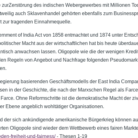
te zurZerstörung des indischen Webergewerbes mit Millionen T
eitweilig auch Sklavenhandel gehörten ebenfalls zum Businessp
rt zur tragenden Einnahmequelle.
rnment of India Act von 1858 entmachtet und 1874 unter Entsch
olitischer Macht aus der wirtschaftlichen hat bis heute überdau
ntisch anwachsen lassen. Oligopole wie die der wenigen Kredi
 den Regeln von Angebot und Nachfrage folgenden Pseudomarkt
en.
legierung basierenden Geschäftsmodells der East India Company s
 in der Geschichte, die nach der Marxschen Regel als Farce ei
arce. Ohne Reformschritte ist die demokratische Macht der ziv
er Ebene angeblich wohltätiger Organisationen.
und der sich ankündigende amerikanische Bürgerkrieg können a
gierten Oligopole sind wieder dem Wettbewerb eines fairen Mark
den-freiheit-und-fairness/
- Thesen 1-19