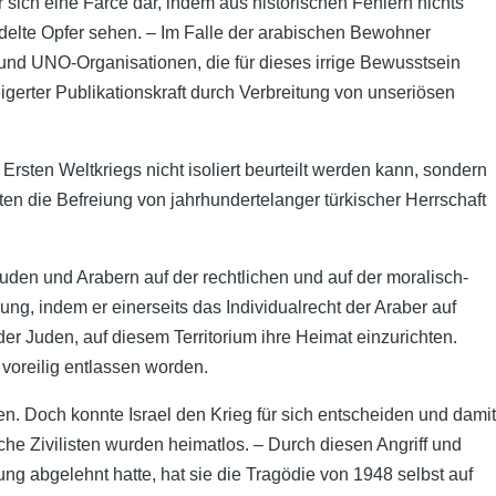
 sich eine Farce dar, indem aus historischen Fehlern nichts
ndelte Opfer sehen. – Im Falle der arabischen Bewohner
und UNO-Organisationen, die für dieses irrige Bewusstsein
igerter Publikationskraft durch Verbreitung von unseriösen
Ersten Weltkriegs nicht isoliert beurteilt werden kann, sondern
en die Befreiung von jahrhundertelanger türkischer Herrschaft
den und Arabern auf der rechtlichen und auf der moralisch-
ng, indem er einerseits das Individualrecht der Araber auf
r Juden, auf diesem Territorium ihre Heimat einzurichten.
voreilig entlassen worden.
n. Doch konnte Israel den Krieg für sich entscheiden und damit
he Zivilisten wurden heimatlos. – Durch diesen Angriff und
g abgelehnt hatte, hat sie die Tragödie von 1948 selbst auf