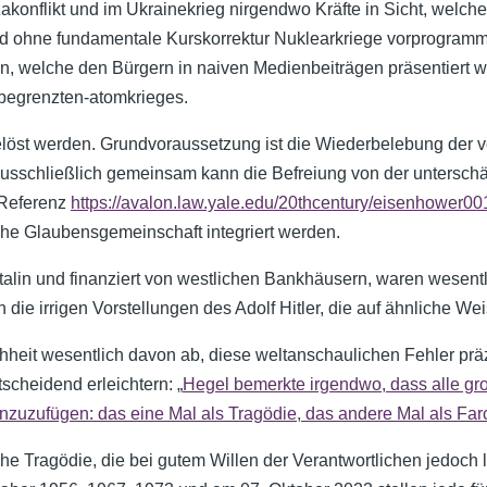
akonflikt und im Ukrainekrieg nirgendwo Kräfte in Sicht, welc
nd ohne fundamentale Kurskorrektur Nuklearkriege vorprogramm
, welche den Bürgern in naiven Medienbeiträgen präsentiert wer
-begrenzten-atomkrieges.
gelöst werden. Grundvoraussetzung ist die Wiederbelebung der v
Ausschließlich gemeinsam kann die Befreiung von der unterschät
 Referenz
https://avalon.law.yale.edu/20thcentury/eisenhower00
che Glaubensgemeinschaft integriert werden.
talin und finanziert von westlichen Bankhäusern, waren wesentl
ie irrigen Vorstellungen des Adolf Hitler, die auf ähnliche We
hheit wesentlich davon ab, diese weltanschaulichen Fehler prä
scheidend erleichtern: „
Hegel bemerkte irgendwo, dass alle gr
nzuzufügen: das eine Mal als Tragödie, das andere Mal als Far
he Tragödie, die bei gutem Willen der Verantwortlichen jedoch 