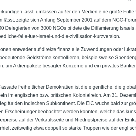
verkündigen lässt, umfassen außer den Medien eine große Fülle
ten lässt, zeigte sich Anfang September 2001 auf dem NGO-Forum
0 Delegierten von 3000 NGOs bildete die Diffamierung Israels 
edliche-falle-fuer-israel-und-die-zivilisation-kurzversion.
ionen entweder auf direkte finanzielle Zuwendungen oder lukrat
edeutende Geldströme kontrollieren, beispielsweise Spendenge
n, um Aktienpakete besagter Konzerne und ein privates Banken
Fassade freiheitlicher Demokratien ist die eigentliche, die glob
zeln im englischen bzw. britischen Kolonialreich. Am 31. Dezem
eg für den indischen Subkontinent. Die EIC wuchs bald zur grö
ven Erscheinungenbeobachtet werden konnten, welche das künstli
preise auf der Verkaufsseite und Niedrigstpreise auf der Einka
hielt zeitweilig etwa doppelt so starke Truppen wie der englisch