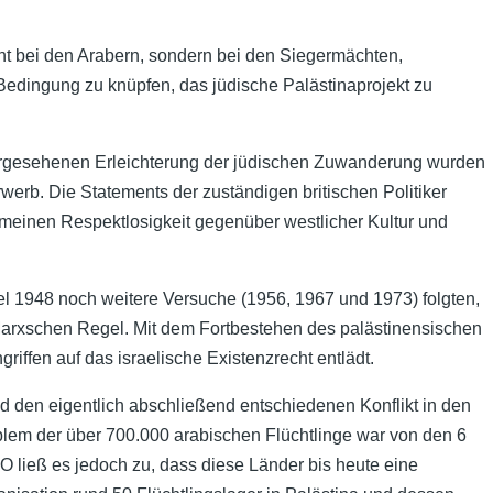
ht bei den Arabern, sondern bei den Siegermächten,
Bedingung zu knüpfen, das jüdische Palästinaprojekt zu
vorgesehenen Erleichterung der jüdischen Zuwanderung wurden
erb. Die Statements der zuständigen britischen Politiker
meinen Respektlosigkeit gegenüber westlicher Kultur und
ael 1948 noch weitere Versuche (1956, 1967 und 1973) folgten,
Marxschen Regel. Mit dem Fortbestehen des palästinensischen
riffen auf das israelische Existenzrecht entlädt.
 den eigentlich abschließend entschiedenen Konflikt in den
oblem der über 700.000 arabischen Flüchtlinge war von den 6
O ließ es jedoch zu, dass diese Länder bis heute eine