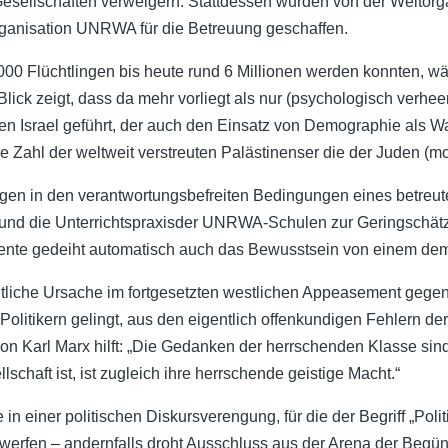
esellschaften verweigern. Stattdessen wurden von der Weltorga
sorganisation UNRWA für die Betreuung geschaffen.
.000 Flüchtlingen bis heute rund 6 Millionen werden konnten, w
er Blick zeigt, dass da mehr vorliegt als nur (psychologisch ver
en Israel geführt, der auch den Einsatz von Demographie als W
 Zahl der weltweit verstreuten Palästinenser die der Juden (m
egen in den verantwortungsbefreiten Bedingungen eines betreute
 und die Unterrichtspraxisder UNRWA-Schulen zur Geringschätz
iente gedeiht automatisch auch das Bewusstsein von einem de
ntliche Ursache im fortgesetzten westlichen Appeasement gegen
litikern gelingt, aus den eigentlich offenkundigen Fehlern der 
n Karl Marx hilft: „Die Gedanken der herrschenden Klasse sind
chaft ist, ist zugleich ihre herrschende geistige Macht.“
 in einer politischen Diskursverengung, für die der Begriff „Pol
werfen – andernfalls droht Ausschluss aus der Arena der Begün