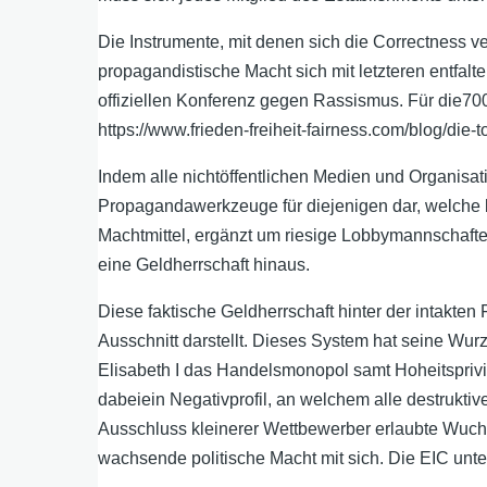
Die Instrumente, mit denen sich die Correctness 
propagandistische Macht sich mit letzteren entfal
offiziellen Konferenz gegen Rassismus. Für die700
https://www.frieden-freiheit-fairness.com/blog/die-to
Indem alle nichtöffentlichen Medien und Organisat
Propagandawerkzeuge für diejenigen dar, welche b
Machtmittel, ergänzt um riesige Lobbymannschafte
eine Geldherrschaft hinaus.
Diese faktische Geldherrschaft hinter der intakten 
Ausschnitt darstellt. Dieses System hat seine Wur
Elisabeth I das Handelsmonopol samt Hoheitsprivil
dabeiein Negativprofil, an welchem alle destrukti
Ausschluss kleinerer Wettbewerber erlaubte Wucher
wachsende politische Macht mit sich. Die EIC unter