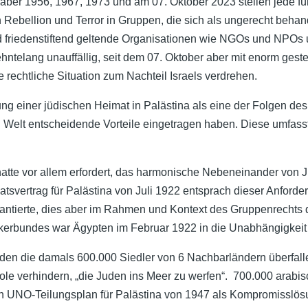
aber 1956, 1967, 1973 und am 07. Oktober 2023 stellen jede für
 Rebellion und Terror in Gruppen, die sich als ungerecht beha
d friedenstiftend geltende Organisationen wie NGOs und NPOs 
ntelang unauffällig, seit dem 07. Oktober aber mit enorm geste
e rechtliche Situation zum Nachteil Israels verdrehen.
ng einer jüdischen Heimat in Palästina als eine der Folgen des 
 Welt entscheidende Vorteile eingetragen haben. Diese umfasst
.
tte vor allem erfordert, das harmonische Nebeneinander von Ju
svertrag für Palästina von Juli 1922 entsprach dieser Anforderu
ntierte, dies aber im Rahmen und Kontext des Gruppenrechts de
kerbundes war Ägypten im Februar 1922 in die Unabhängigkeit 
rden die damals 600.000 Siedler von 6 Nachbarländern überfalle
e verhindern, „die Juden ins Meer zu werfen“. 700.000 arabisc
n UNO-Teilungsplan für Palästina von 1947 als Kompromisslösun