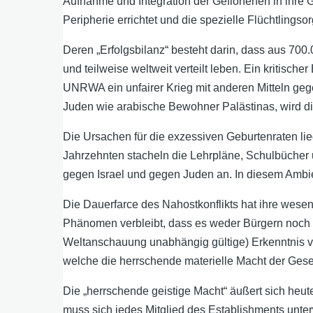
Aufnahme und Integration der Geflohenen in ihre G
Peripherie errichtet und die spezielle Flüchtling
Deren „Erfolgsbilanz“ besteht darin, dass aus 700
und teilweise weltweit verteilt leben. Ein kritisch
UNRWA ein unfairer Krieg mit anderen Mitteln geg
Juden wie arabische Bewohner Palästinas, wird die
Die Ursachen für die exzessiven Geburtenraten li
Jahrzehnten stacheln die Lehrpläne, Schulbücher
gegen Israel und gegen Juden an. In diesem Amb
Die Dauerfarce des Nahostkonflikts hat ihre wese
Phänomen verbleibt, dass es weder Bürgern noch Po
Weltanschauung unabhängig gültige) Erkenntnis vo
welche die herrschende materielle Macht der Gesells
Die „herrschende geistige Macht“ äußert sich heute
muss sich jedes Mitglied des Establishments unter