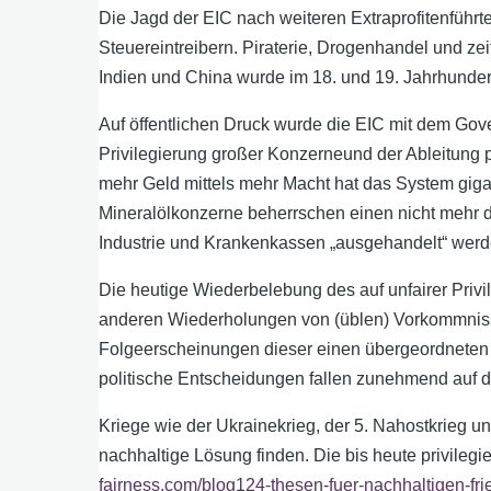
Die Jagd der EIC nach weiteren Extraprofitenführ
Steuereintreibern. Piraterie, Drogenhandel und z
Indien und China wurde im 18. und 19. Jahrhunde
Auf öffentlichen Druck wurde die EIC mit dem Gove
Privilegierung großer Konzerneund der Ableitung p
mehr Geld mittels mehr Macht hat das System giga
Mineralölkonzerne beherrschen einen nicht mehr
Industrie und Krankenkassen „ausgehandelt“ werd
Die heutige Wiederbelebung des auf unfairer Privi
anderen Wiederholungen von (üblen) Vorkommnissen
Folgeerscheinungen dieser einen übergeordneten F
politische Entscheidungen fallen zunehmend auf d
Kriege wie der Ukrainekrieg, der 5. Nahostkrieg 
nachhaltige Lösung finden. Die bis heute privile
fairness.com/blog124-thesen-fuer-nachhaltigen-frie