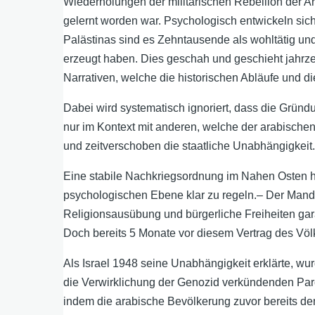
Wiederholungen der militärischen Rebellion der Ar
gelernt worden war. Psychologisch entwickeln sich
Palästinas sind es Zehntausende als wohltätig un
erzeugt haben. Dies geschah und geschieht jahrzeh
Narrativen, welche die historischen Abläufe und di
Dabei wird systematisch ignoriert, dass die Gründu
nur im Kontext mit anderen, welche der arabischen
und zeitverschoben die staatliche Unabhängigkeit
Eine stabile Nachkriegsordnung im Nahen Osten ha
psychologischen Ebene klar zu regeln.– Der Mandat
Religionsausübung und bürgerliche Freiheiten gara
Doch bereits 5 Monate vor diesem Vertrag des Völ
Als Israel 1948 seine Unabhängigkeit erklärte, wu
die Verwirklichung der Genozid verkündenden Parol
indem die arabische Bevölkerung zuvor bereits de