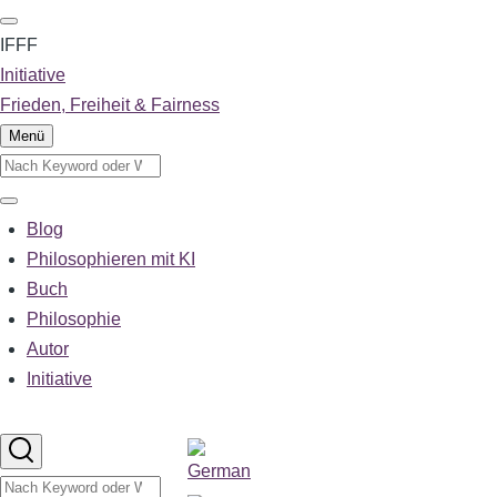
Direkt
zum
IFFF
Inhalt
Initiative
Frieden, Freiheit & Fairness
Menü
Suche
Suche
Blog
Main
navigation
Philosophieren mit KI
Buch
Philosophie
Autor
Initiative
Sprachumschalter
Suche