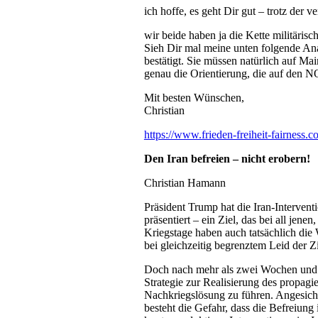
ich hoffe, es geht Dir gut – trotz der v
wir beide haben ja die Kette militäris
Sieh Dir mal meine unten folgende Anal
bestätigt. Sie müssen natürlich auf M
genau die Orientierung, die auf den
Mit besten Wünschen,
Christian
https://www.frieden-freiheit-fairness.
Den Iran befreien – nicht erobern!
Christian Hamann
Präsident Trump hat die Iran-Interven
präsentiert – ein Ziel, das bei all jen
Kriegstage haben auch tatsächlich die
bei gleichzeitig begrenztem Leid der Z
Doch nach mehr als zwei Wochen und de
Strategie zur Realisierung des propagi
Nachkriegslösung zu führen. Angesichts
besteht die Gefahr, dass die Befreiung