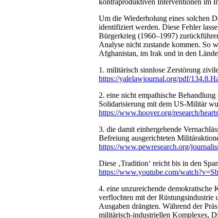
kontraproduktiven Interventionen im I
Um die Wiederholung eines solchen Des
identifiziert werden. Diese Fehler las
Bürgerkrieg (1960–1997) zurückführen
Analyse nicht zustande kommen. So wie
Afghanistan, im Irak und in den Lände
1. militärisch sinnlose Zerstörung zivi
https://yalelawjournal.org/pdf/134.
2. eine nicht empathische Behandlung 
Solidarisierung mit dem US-Militär wur
https://www.hoover.org/research/heart
3. die damit einhergehende Vernachläs
Befreiung ausgerichteten Militäraktion
https://www.pewresearch.org/journali
Diese ‚Tradition‘ reicht bis in den S
https://www.youtube.com/watch?v=S
4. eine unzureichende demokratische K
verflochten mit der Rüstungsindustrie u
Ausgaben drängten. Während der Präsi
militärisch-industriellen Komplexes,