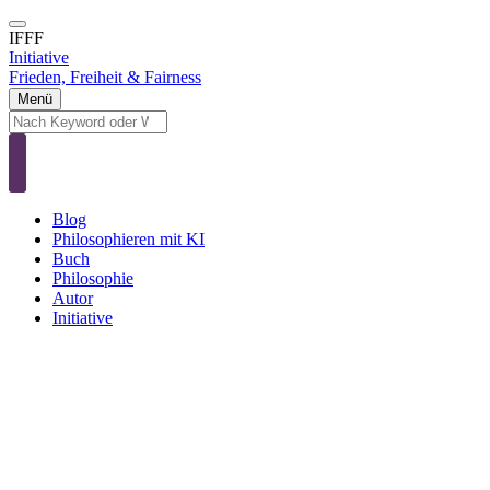
Direkt
zum
IFFF
Inhalt
Initiative
Frieden, Freiheit & Fairness
Menü
Suche
Suche
Blog
Main
Philosophieren mit KI
navigation
Buch
Philosophie
Autor
Initiative