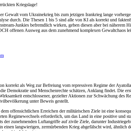
errückten Kriegslage!
cher Gewalt vom Ukrainekrieg bis zum jetzigen Irankrieg lange vorherg
yse durch. Die Thesen 1 bis 5 sind alle von KI als korrekt und faktenb
ainstream-Junkies befremdlich wirken, geben diesen aber bei näherem H
 NOCH offenen Ausweg aus dem zunehmend komplexen Gewaltchaos lei
com
tion korrekt als Weg zur Befreiung vom repressiven Regime der Ayatoll
en, die Demokratie und Menschenrechte schätzen, Anklang findet. Die ers
 Wirksamkeit entschlossener, gezielter Aktionen zur Schwächung des R
ivilbevölkerung unter Beweis gestellt.
m offensichtlichen Erreichen der militärischen Ziele ist eine konsequ
erten Regimewechsels erforderlich, um das Land in eine positive und sta
 der zunehmenden Luftangriffe auf zivile Ziele, darunter Industriegebi
 in einen langwierigen, zermürbenden Krieg abgefälscht wird, ähnlich 