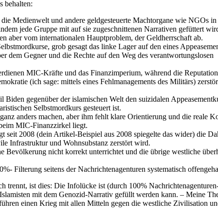
s behalten:
 die Medienwelt und andere geldgesteuerte Machtorgane wie NGOs in
indem jede Gruppe mit auf sie zugeschnittenen Narrativen gefüttert wir
n aber vom internationalen Hauptproblem, der Geldherrschaft ab.
 Selbstmordkurse, grob gesagt das linke Lager auf den eines Appeasemen
ber dem Gegner und die Rechte auf den Weg des verantwortungslosen
verdienen MIC-Kräfte und das Finanzimperium, während die Reputation
okratie (ich sage: mittels eines Fehlmanagements des Militärs) zerstör
l Biden gegenüber der islamischen Welt den suizidalen Appeasementk
ristischen Selbstmordkurs gesteuert ist.
ganz anders machen, aber ihm fehlt klare Orientierung und die reale Ko
r beim MIC-Finanzzirkel liegt.
gt seit 2008 (dein Artikel-Beispiel aus 2008 spiegelte das wider) die Da
vile Infrastruktur und Wohnsubstanz zerstört wird.
e Bevölkerung nicht korrekt unterrichtet und die übrige westliche über
%- Filterung seitens der Nachrichtenagenturen systematisch offengeha
trennt, ist dies: Die Infolücke ist (durch 100% Nachrichtenagenturen
n Islamisten mit dem Genozid-Narrativ gefüllt werden kann. – Meine Th
ren einen Krieg mit allen Mitteln gegen die westliche Zivilisation un