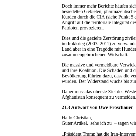
Doch immer mehr Berichte häufen sich ü
besiedelten Gebieten, pharmazeutische 
Kurden durch die CIA (siehe Punkt 5 d
Angriff auf die territoriale Integritä
Patrioten provozieren.
Dies und die gezielte Zerstörung zivile
im Irakkrieg (2003–2011) zu verwande
Land aber in eine Tragödie mit Hunde
zusammengebrochenen Wirtschaft.
Die massive und vermeidbare Verwicklu
und ihre Koalition. Die Schäden und d
Bevölkerung führten dazu, dass die v
wurden. Der Widerstand wuchs bis zu
Daher muss das oberste Ziel des Weste
Afghanistan konsequent zu vermeiden
21.3 Antwort von Uwe Froschauer
Hallo Christian,
Guter Artikel, sehe ich zu – sagen wi
„Präsident Trump hat die Iran-Interve