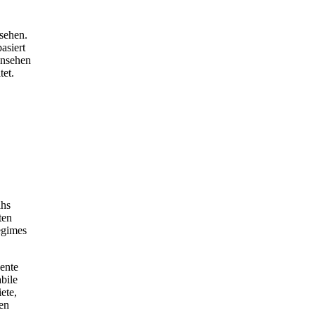
esehen.
asiert
insehen
tet.
ahs
ten
egimes
ente
bile
ete,
den