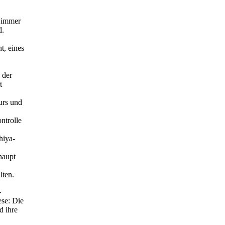
 immer
d.
t, eines
 der
t
urs und
ntrolle
hiya-
haupt
lten.
-
ese: Die
d ihre