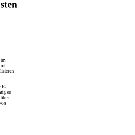
sten
 im
 mit
lisieren
e E-
tig es
tiker
von