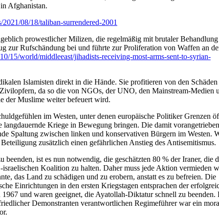
in Afghanistan.
2021/08/18/taliban-surrendered-2001
eblich prowestlicher Milizen, die regelmäßig mit brutaler Behandlung
trug zur Rufschändung bei und führte zur Proliferation von Waffen an d
0/15/world/middleeast/jihadists-receiving-most-arms-sent-to-syrian-
ikalen Islamisten direkt in die Hände. Sie profitieren von den Schäden
en Zivilopfern, da so die von NGOs, der UNO, den Mainstream-Medien 
le der Muslime weiter befeuert wird.
Schuldgefühlen im Westen, unter denen europäische Politiker Grenzen ö
e langdauernde Kriege in Bewegung bringen. Die damit vorangetriebe
erende Spaltung zwischen linken und konservativen Bürgern im Westen. 
e Beteiligung zusätzlich einen gefährlichen Anstieg des Antisemitismus.
zu beenden, ist es nun notwendig, die geschätzten 80 % der Iraner, die 
-israelischen Koalition zu halten. Daher muss jede Aktion vermieden 
nnte, das Land zu schädigen und zu erobern, anstatt es zu befreien. Die
rische Einrichtungen in den ersten Kriegstagen entsprachen der erfolgrei
n 1967 und waren geeignet, die Ayatollah-Diktatur schnell zu beenden.
friedlicher Demonstranten verantwortlichen Regimeführer war ein mora
or.