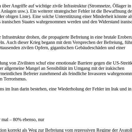
ber Angriffe auf wichtige zivile Infrastruktur (Stromnetze, Öllager in
Anlagen usw.). Ein weiterer strategischer Fehler ist die Bewaffnung de
er obigen Liste). Eine solche Unterstützung einer Minderheit könnte al
t des iranischen Staates wahrgenommen werden und den Widerstand iranis
r Infrastruktur drohen, die propagierte Befreiung in eine brutale Erobe
ln. Auch dieser Krieg begann mit dem Versprechen der Befreiung, führ
rttausenden zivilen Opfern, gigantischen Gebäudeschäden und einer
ng von Zivilisten schuf eine emotionale Barriere gegen die US-Streitk
er allgemeine Mangel an Sensibilität im Umgang mit der irakischen
ermeintlichen Befreier zunehmend als feindliche Invasoren wahrgenom
m Terrorismus.
ns im Iran darin bestehen, eine Wiederholung der Fehler im Irak und in
.
r mal – 80% ebenso, nur
ntion korrekt als Weg zur Befreiung vom repressiven Regime der Ayatol