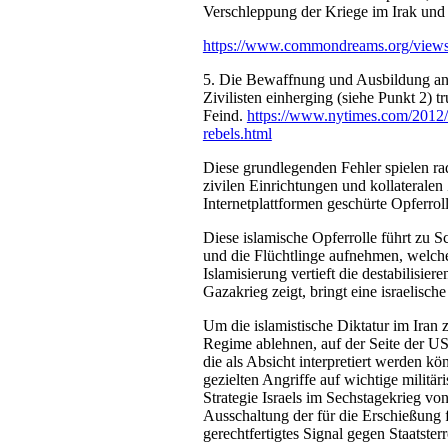
Verschleppung der Kriege im Irak und 
https://www.commondreams.org/views/
5. Die Bewaffnung und Ausbildung ang
Zivilisten einherging (siehe Punkt 2) 
Feind.
https://www.nytimes.com/2012/1
rebels.html
Diese grundlegenden Fehler spielen rad
zivilen Einrichtungen und kollateral
Internetplattformen geschürte Opferrol
Diese islamische Opferrolle führt zu 
und die Flüchtlinge aufnehmen, welch
Islamisierung vertieft die destabilisi
Gazakrieg zeigt, bringt eine israelisch
Um die islamistische Diktatur im Iran 
Regime ablehnen, auf der Seite der US
die als Absicht interpretiert werden kö
gezielten Angriffe auf wichtige militä
Strategie Israels im Sechstagekrieg vo
Ausschaltung der für die Erschießung 
gerechtfertigtes Signal gegen Staatsterr