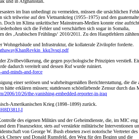
rak und in Afghanistan.
asters im Iran unbedingt zu vermeiden, müssen die ursächlichen Fehl
sen sich teilweise auf den Vietnamkrieg (1955–1975) und den guatemalt
. Doch im Klima unkritischer Mainstream-Medien konnte eine aufricht
derholten sich die Fehler und verschärften sich sogar in Somalia,
rn des ‚Arabischen Frühlings‘ 2010/2011. Zu den Hauptfehlern zählten
ler Wohngebäude und Infrastruktur, die kollaterale Zivilopfer forderte.
8.HathawayKhanRevkin_kkq3vsqj.pdf
der Zivilbevölkerung, die gegen psychologische Prinzipien verstieß. Ei
de dadurch vereitelt und dessen Ruf wurde ruiniert.
s-and-minds-and-force
sigung einer seriösen und wahrheitsgemäßen Berichterstattung, die die 
en hätte erklären müssen; stattdessen schönfärbende Zensur durch das Mi
sm/2006/10/26/the-vanishing-embedded-reporter-in-iraq
panisch-Amerikanischen Krieg (1898–1899) zurück.
bH8D381J-I
ontrolle des eigenen Militärs und der Geheimdienste, die, im MIC eng
nd dem Finanzsektor, stets auf verstärkte militärische Interventionen u
dentschaft von George W. Bush ebneten zwei notorische Vertreter des
 Dick Cheney und Donald Rumsfeld, den Weg für den Beginn und die