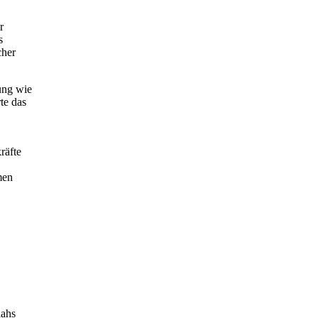
r
s
cher
rung wie
te das
räfte
men
lahs