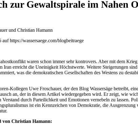
h zur Gewaltspirale im Nahen O
auer und Christian Hamann
 auf https://wassersaege.com/blogbeitraege
ahostkonflikt waren schon immer sehr kontrovers. Aber mit dem Krieg
 Iran erreicht die Uneinigkeit Höchstwerte. Weitere Steigerungen sind
mmiert, was die demokratischen Gesellschaften des Westens zu destabi
ren-Kollegen Uwe Froschauer, der den Blog Wassersäge betreibt, ein
ausch an, der in diesem Artikel wiedergegeben wird. Er zeigt, wie wich
en Verstand durch Parteilichkeit und Emotionen vernebeln zu lassen. Poli
ungspluralismus ist ein Kennzeichen von Demokratie, die Ausgrenzung 
tur.
.3 von Christian Hamann: