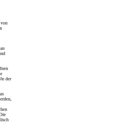
 von
en
 an
und
ffnen
ne
Wie der
das
werden,
chen
 Die
lisch