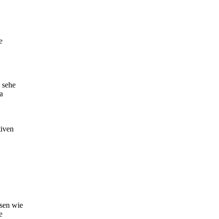
e
e sehe
a
tiven
isen wie
e