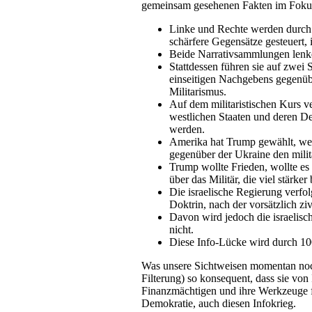
gemeinsam gesehenen Fakten im Foku
Linke und Rechte werden durch
schärfere Gegensätze gesteuert, 
Beide Narrativsammlungen lenke
Stattdessen führen sie auf zwei
einseitigen Nachgebens gegenü
Militarismus.
Auf dem militaristischen Kurs 
westlichen Staaten und deren Dem
werden.
Amerika hat Trump gewählt, wei
gegenüber der Ukraine den milita
Trump wollte Frieden, wollte es 
über das Militär, die viel stärke
Die israelische Regierung verfol
Doktrin, nach der vorsätzlich zi
Davon wird jedoch die israelisch
nicht.
Diese Info-Lücke wird durch 100
Was unsere Sichtweisen momentan noch 
Filterung) so konsequent, dass sie vo
Finanzmächtigen und ihre Werkzeuge füh
Demokratie, auch diesen Infokrieg.