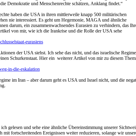
nen, die Demokratie und Menschenrechte schätzen, Anklang findet.“
echte haben die USA in ihren mittlerweile knapp 500 militärischen
ehen nie interessiert. Es geht um Hegemonie, MAGA und ähnliche
 Ihnen darum, ein zusammenwachsendes Eurasien zu verhindern, das Ihr
rtikel von mir, wie ich die Irankrise und die Rolle der USA sehe
hlusselstaat-eurasiens
Aktionen der USA siehst. Ich sehe das nicht, und das israelische Regim
s einen Schurkenstaat. Hier ein weiterer Artikel von mir zu diesem Them
eg-in-die-eskalation
egime im Iran – aber darum geht es USA und Israel nicht, und die nega
ung.
 ich gelesen und sehe eine ähnliche Übereinstimmung unserer Sichtwe
it fortschreitenden Ereignissen weiter reduzieren, solange wir unser