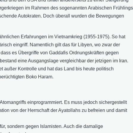
Bürgerkriegen im Rahmen des sogenannten Arabischen Frühlings
rrschende Autokraten. Doch überall wurden die Bewegungen
 ähnlichen Erfahrungen im Vietnamkrieg (1955-1975). So hat
sch eingriff. Namentlich gilt das für Libyen, wo zwar der
t, dass es Übergriffe von Gaddafis Ordnungskräften gegen
bestand eine Ausgangslage vergleichbar der jetzigen im Iran.
t außer Kontrolle und hat das Land bis heute politisch
r berüchtigten Boko Haram.
 Atomangriffs einprogrammiert. Es muss jedoch sichergestellt
tion von der Herrschaft der Ayatollahs zu befreien und damit
 für, sondern gegen Islamisten. Auch die damalige