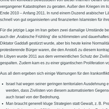
vergangener Katastrophen zu geraten. Außer den Kriegen im I
Ende 2010 – Anfang 2011. In rund einem Duzend arabischer L
schnell von gut organisierten und finanzierten Islamisten für 
Für die jetzige Lage im Iran geben zwei damalige Umstände bes
auch der ‚Arabische Frühling‘ die schlimmsten und dauerhafteste
Diktator Gaddafi gestürzt wurde, aber bis heute keine Normalit
protestierende Bürger waren, die den Anstoß zu diesem kontrap
In Libyen wurde 2011 aus dem vermeintlichen Schutz der Zivilis
gespalten. Zudem kam es zu einer gigantischen Proliferation v
Aus all dem ergeben sich einige Warnungen für den Irankonflikt
Israel hat wegen seiner geringen territorialen Ausdehnung 
werden, dass Zivilisten von diesem automatisierten Gegensch
auch Israel von der Bedrohung.
Man braucht generell kluge Strategien statt Gewalt, z. B. P