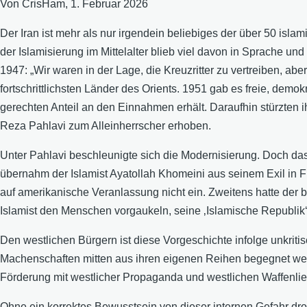
Von
CrisHam
, 1. Februar 2026
Der Iran ist mehr als nur irgendein beliebiges der über 50 isl
der Islamisierung im Mittelalter blieb viel davon in Sprache un
1947: „Wir waren in der Lage, die Kreuzritter zu vertreiben, a
fortschrittlichsten Länder des Orients. 1951 gab es freie, demo
gerechten Anteil an den Einnahmen erhält. Daraufhin stürzten i
Reza Pahlavi zum Alleinherrscher erhoben.
Unter Pahlavi beschleunigte sich die Modernisierung. Doch d
übernahm der Islamist Ayatollah Khomeini aus seinem Exil in Fra
auf amerikanische Veranlassung nicht ein. Zweitens hatte der b
Islamist den Menschen vorgaukeln, seine ‚Islamische Republik‘
Den westlichen Bürgern ist diese Vorgeschichte infolge unkrit
Machenschaften mitten aus ihren eigenen Reihen begegnet werde
Förderung mit westlicher Propaganda und westlichen Waffenli
Ohne ein korrektes Bewusstsein von dieser internen Gefahr dro