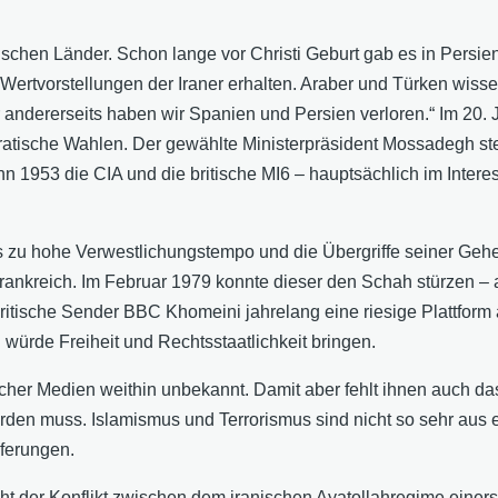
amischen Länder. Schon lange vor Christi Geburt gab es in Persi
d Wertvorstellungen der Iraner erhalten. Araber und Türken wisse
ber andererseits haben wir Spanien und Persien verloren.“ Im 20
kratische Wahlen. Der gewählte Ministerpräsident Mossadegh stel
hn 1953 die CIA und die britische MI6 – hauptsächlich im Intere
as zu hohe Verwestlichungstempo und die Übergriffe seiner G
nkreich. Im Februar 1979 konnte dieser den Schah stürzen – aber
ritische Sender BBC Khomeini jahrelang eine riesige Plattform 
 würde Freiheit und Rechtsstaatlichkeit bringen.
ischer Medien weithin unbekannt. Damit aber fehlt ihnen auch 
n muss. Islamismus und Terrorismus sind nicht so sehr aus eig
eferungen.
ht der Konflikt zwischen dem iranischen Ayatollahregime einers