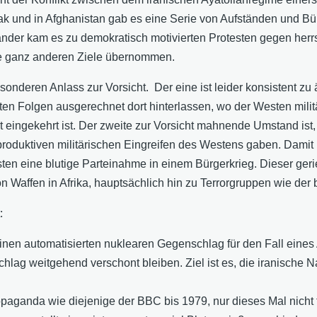
rak und in Afghanistan gab es eine Serie von Aufständen und 
änder kam es zu demokratisch motivierten Protesten gegen he
ihre ganz anderen Ziele übernommen.
onderen Anlass zur Vorsicht. Der eine ist leider konsistent zu
n Folgen ausgerechnet dort hinterlassen, wo der Westen militäri
ät eingekehrt ist. Der zweite zur Vorsicht mahnende Umstand is
roduktiven militärischen Eingreifen des Westens gaben. Damit 
ten eine blutige Parteinahme in einem Bürgerkrieg. Dieser gerie
on Waffen in Afrika, hauptsächlich hin zu Terrorgruppen wie de
:
einen automatisierten nuklearen Gegenschlag für den Fall eines
lag weitgehend verschont bleiben. Ziel ist es, die iranische Na
ropaganda wie diejenige der BBC bis 1979, nur dieses Mal nicht