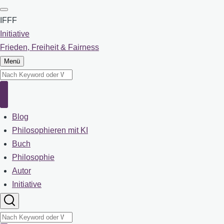
Direkt
zum
IFFF
Inhalt
Initiative
Frieden, Freiheit & Fairness
Menü
Suche
Suche
Blog
Main
navigation
Philosophieren mit KI
Buch
Philosophie
Autor
Initiative
Suche