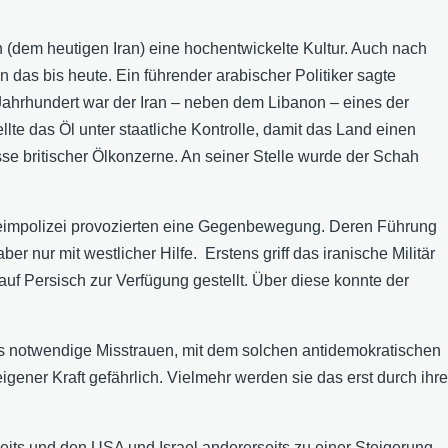
en (dem heutigen Iran) eine hochentwickelte Kultur. Auch nach
n das bis heute. Ein führender arabischer Politiker sagte
. Jahrhundert war der Iran – neben dem Libanon – eines der
lte das Öl unter staatliche Kontrolle, damit das Land einen
sse britischer Ölkonzerne. An seiner Stelle wurde der Schah
eheimpolizei provozierten eine Gegenbewegung. Deren Führung
 nur mit westlicher Hilfe. Erstens griff das iranische Militär
auf Persisch zur Verfügung gestellt. Über diese konnte der
das notwendige Misstrauen, mit dem solchen antidemokratischen
ener Kraft gefährlich. Vielmehr werden sie das erst durch ihre
eits und den USA und Israel andererseits zu einer Steigerung