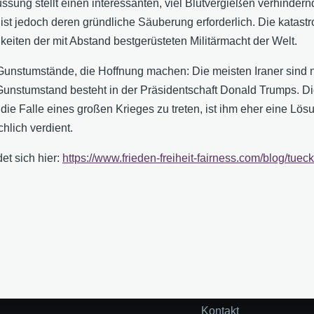
ussung stellt einen interessanten, viel Blutvergießen verhindern
 ist jedoch deren gründliche Säuberung erforderlich. Die katas
eiten der mit Abstand bestgerüsteten Militärmacht der Welt.
unstumstände, die Hoffnung machen: Die meisten Iraner sind n
stumstand besteht in der Präsidentschaft Donald Trumps. Diese
n die Falle eines großen Krieges zu treten, ist ihm eher eine Lö
hlich verdient.
et sich hier:
https://www.frieden-freiheit-fairness.com/blog/tueck
Kontakt
Fußzeile