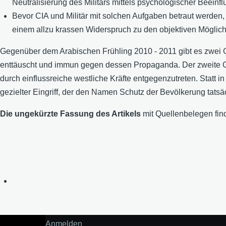
Neutralisierung des Militärs mittels psychologischer Beeinfl
Bevor CIA und Militär mit solchen Aufgaben betraut werden,
einem allzu krassen Widerspruch zu den objektiven Möglichk
Gegenüber dem Arabischen Frühling 2010 - 2011 gibt es zwei G
enttäuscht und immun gegen dessen Propaganda. Der zweite Gun
durch einflussreiche westliche Kräfte entgegenzutreten. Statt i
gezielter Eingriff, der den Namen Schutz der Bevölkerung tatsäc
Die ungekürzte Fassung des Artikels
mit Quellenbelegen find
Anmelden
User