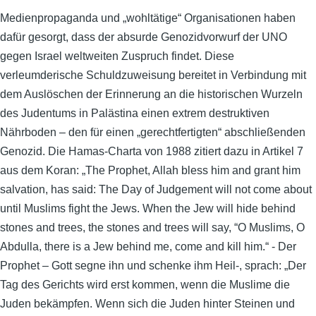
Medienpropaganda und „wohltätige“ Organisationen haben
dafür gesorgt, dass der absurde Genozidvorwurf der UNO
gegen Israel weltweiten Zuspruch findet. Diese
verleumderische Schuldzuweisung bereitet in Verbindung mit
dem Auslöschen der Erinnerung an die historischen Wurzeln
des Judentums in Palästina einen extrem destruktiven
Nährboden – den für einen „gerechtfertigten“ abschließenden
Genozid. Die Hamas-Charta von 1988 zitiert dazu in Artikel 7
aus dem Koran: „The Prophet, Allah bless him and grant him
salvation, has said: The Day of Judgement will not come about
until Muslims fight the Jews. When the Jew will hide behind
stones and trees, the stones and trees will say, “O Muslims, O
Abdulla, there is a Jew behind me, come and kill him.“ - Der
Prophet – Gott segne ihn und schenke ihm Heil-, sprach: „Der
Tag des Gerichts wird erst kommen, wenn die Muslime die
Juden bekämpfen. Wenn sich die Juden hinter Steinen und