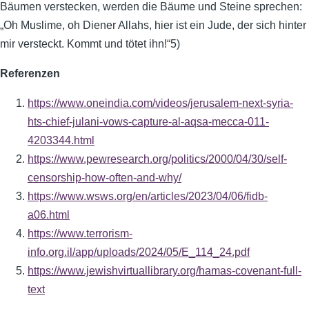
Bäumen verstecken, werden die Bäume und Steine sprechen:
„Oh Muslime, oh Diener Allahs, hier ist ein Jude, der sich hinter
mir versteckt. Kommt und tötet ihn!“5)
Referenzen
https://www.oneindia.com/videos/jerusalem-next-syria-
hts-chief-julani-vows-capture-al-aqsa-mecca-011-
4203344.html
https://www.pewresearch.org/politics/2000/04/30/self-
censorship-how-often-and-why/
https://www.wsws.org/en/articles/2023/04/06/fidb-
a06.html
https://www.terrorism-
info.org.il/app/uploads/2024/05/E_114_24.pdf
https://www.jewishvirtuallibrary.org/hamas-covenant-full-
text