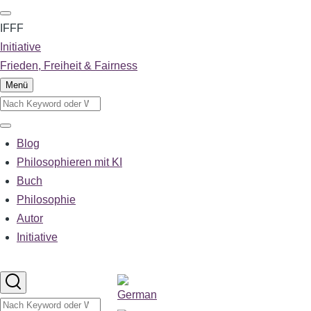
Direkt
zum
IFFF
Inhalt
Initiative
Frieden, Freiheit & Fairness
Menü
Suche
Suche
Blog
Main
navigation
Philosophieren mit KI
Buch
Philosophie
Autor
Initiative
Sprachumschalter
Suche