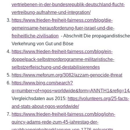
vertriebenen-in-der-bundesrepublik-deutschland-flucht-
vertreibung-aufnahme-und-integration/
https://www.frieden-freiheit-fairness.com/blog/die-
gemeinsame-herausforderung-fuer-israel-und-die-
freiheitliche-zivilisation
- Abschnitt Die propagandistische
Verkehrung von Gut und Böse
https://www.frieden-freiheit-fairness.com/blog/ein-
doppelpack-selbstmordprogramme-militaristische-
selbstzerfleischung-und-destabilisierendes
https://www.meforum.org/3082/azzam-genocide-threat
https://www.bing.com/search?
q=number+of+ngos+worldwide&form=ANNTH1&refig=
Vergleichsdaten aus 2015:
https://volunteers.org/25-facts-
and-stats-about-ngos-worldwide/
https://www.frieden-freiheit-fairness.com/blog/john-
quincy-adams-rede-zum-45-jahrestag-der-
unabhaengigkeitserklaerung-von-1776-gekuerzte