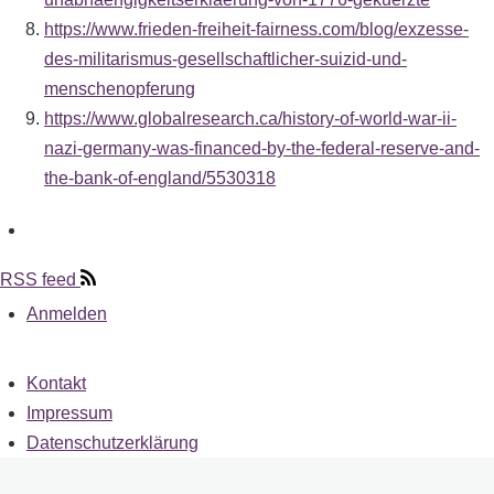
https://www.frieden-freiheit-fairness.com/blog/exzesse-
des-militarismus-gesellschaftlicher-suizid-und-
menschenopferung
https://www.globalresearch.ca/history-of-world-war-ii-
nazi-germany-was-financed-by-the-federal-reserve-and-
the-bank-of-england/5530318
RSS feed
Anmelden
User
account
menu
Kontakt
Fußzeile
Impressum
Datenschutzerklärung