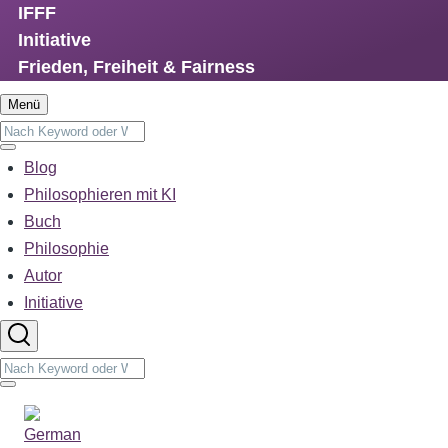
IFFF
Direkt
Initiative
zum
Frieden, Freiheit & Fairness
Inhalt
Menü
Suche
Suche
Blog
Main
navigation
Philosophieren mit KI
Buch
Philosophie
Autor
Initiative
Suche
Suche
Sprachumschalter