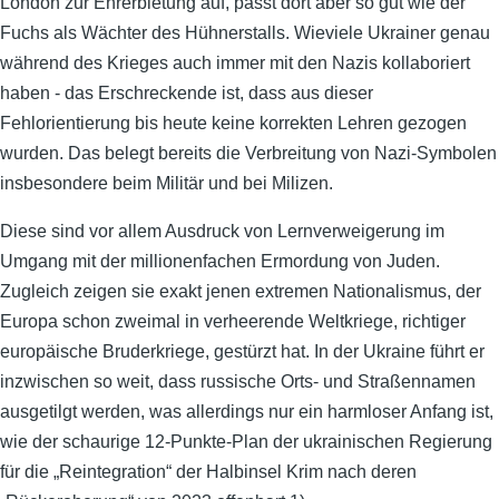
London zur Ehrerbietung auf, passt dort aber so gut wie der
Fuchs als Wächter des Hühnerstalls. Wieviele Ukrainer genau
während des Krieges auch immer mit den Nazis kollaboriert
haben - das Erschreckende ist, dass aus dieser
Fehlorientierung bis heute keine korrekten Lehren gezogen
wurden. Das belegt bereits die Verbreitung von Nazi-Symbolen
insbesondere beim Militär und bei Milizen.
Diese sind vor allem Ausdruck von Lernverweigerung im
Umgang mit der millionenfachen Ermordung von Juden.
Zugleich zeigen sie exakt jenen extremen Nationalismus, der
Europa schon zweimal in verheerende Weltkriege, richtiger
europäische Bruderkriege, gestürzt hat. In der Ukraine führt er
inzwischen so weit, dass russische Orts- und Straßennamen
ausgetilgt werden, was allerdings nur ein harmloser Anfang ist,
wie der schaurige 12-Punkte-Plan der ukrainischen Regierung
für die „Reintegration“ der Halbinsel Krim nach deren