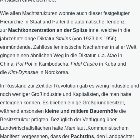
Wie allen Machtstrukturen wohnte auch dieser festgefügten
Hierarchie in Staat und Partei die automatische Tendenz
zur
Machtkonzentration an der Spitze
inne, welche in die
jahrzehntelange Diktatur
Stalins
(von 1923 bis 1956)
einmündende. Zahllose leninistische Nachahmer in aller Welt
gingen einen ähnlichen Weg in die Diktatur, u.a.
Mao
in
China,
Pol Pot
in Kambodscha,
Fidel
Castro
in Kuba und
die
Kim-Dynastie
in Nordkorea.
In Russland zur Zeit der Revolution gab es wenig Industrie und
noch weniger Großindustrie und Kapitalisten, die man hätte
enteignen können. Es blieben einige Großgrundbesitzer,
während ansonsten
kleine und mittlere Bauernhöfe
die
Besitzstruktur prägten. Bezüglich der Verfügung über
Landwirtschaftsflächen hatte
Marx
laut „Kommunistischem
Manifest“ vorgesehen, dass der
Pachtzins
, den Landpächter