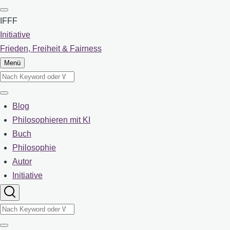
Direkt
zum
IFFF
Inhalt
Initiative
Frieden, Freiheit & Fairness
Menü
Suche
Suche
Blog
Main
Philosophieren mit KI
Buch
navigation
Philosophie
Autor
Initiative
Suche
Suche