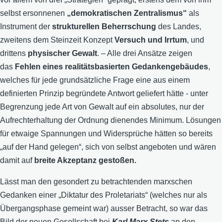
selbst ersonnenen
„demokratischen Zentralismus“
als
Instrument der
strukturellen Beherrschung
des Landes,
zweitens dem Steinzeit Konzept
Versuch und Irrtum
, und
drittens
physischer Gewalt
. – Alle drei Ansätze zeigen
das
Fehlen eines realitätsbasierten Gedankengebäudes
,
welches für jede grundsätzliche Frage eine aus einem
definierten Prinzip begründete Antwort geliefert hätte - unter
Begrenzung jede Art von Gewalt auf ein absolutes, nur der
Aufrechterhaltung der Ordnung dienendes Minimum. Lösungen
für etwaige Spannungen und Widersprüche hätten so bereits
„auf der Hand gelegen“, sich von selbst angeboten und wären
damit auf
breite Akzeptanz gestoßen.
Lässt man den gesondert zu betrachtenden marxschen
Gedanken einer „Diktatur des Proletariats“ (welches nur als
Übergangsphase gemeint war) ausser Betracht, so war das
Bild der neuen Gesellschaft bei
Karl
Marx Stets
an den