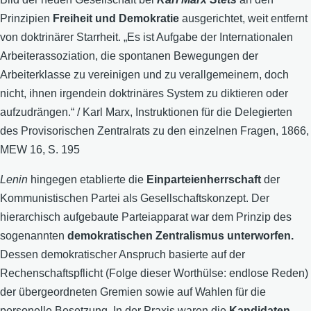
Prinzipien
Freiheit und Demokratie
ausgerichtet, weit entfernt
von doktrinärer Starrheit. „Es ist Aufgabe der Internationalen
Arbeiterassoziation, die spontanen Bewegungen der
Arbeiterklasse zu vereinigen und zu verallgemeinern, doch
nicht, ihnen irgendein doktrinäres System zu diktieren oder
aufzudrängen.“ / Karl Marx, Instruktionen für die Delegierten
des Provisorischen Zentralrats zu den einzelnen Fragen, 1866,
MEW 16, S. 195
Lenin
hingegen etablierte die
Einparteienherrschaft
der
Kommunistischen Partei als Gesellschaftskonzept. Der
hierarchisch aufgebaute Parteiapparat war dem Prinzip des
sogenannten
demokratischen Zentralismus unterworfen.
Dessen demokratischer Anspruch basierte auf der
Rechenschaftspflicht (Folge dieser Worthülse: endlose Reden)
der übergeordneten Gremien sowie auf Wahlen für die
personelle Besetzung. In der Praxis waren die
Kandidaten