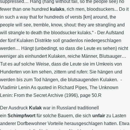
suppressed… Hang (hang without fail, so the people see) no
fewer than one hundred
kulaks
, rich men, bloodsuckers... Do it
in such a way that for hundreds of versts [km] around, the
people will see, tremble, know, shout: they are strangling and
will strangle to death the bloodsucker kulaks.“ - Der Aufstand
der fünf Kulaken Distrikte soll gnadenlos niedergeschlagen
werden… Hängt (unbedingt, so dass die Leute es sehen) nicht
weniger als einhundert Kulaken, reiche Männer, Blutsauger…
Tut es auf solche Weise, dass die Leute sie im Umkreis von
Hunderten von km sehen, zittern und rufen: Sie hängen und
werden bis zum Tod hängen, die blutsaugenden Kulaken. -
Vladimir Lenin As quoted in Richard Pipes, The Unknown
Lenin: From the Secret Archive (1996), page 50.R
Der Ausdruck
Kulak
war in Russland traditionell
ein
Schimpfwort
für solche Bauern, die sich
unfair
zu Lasten
anderer Dorfbewohner Vorteile herausgeschlagen hatten. Etwa