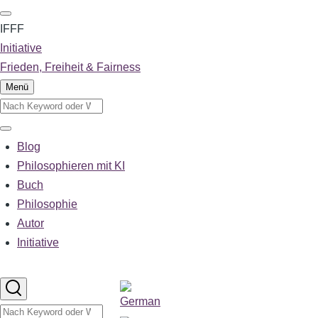
Direkt
zum
IFFF
Inhalt
Initiative
Frieden, Freiheit & Fairness
Menü
Suche
Suche
Blog
Main
Philosophieren mit KI
Buch
navigation
Philosophie
Autor
Initiative
Sprachumschalter
Suche