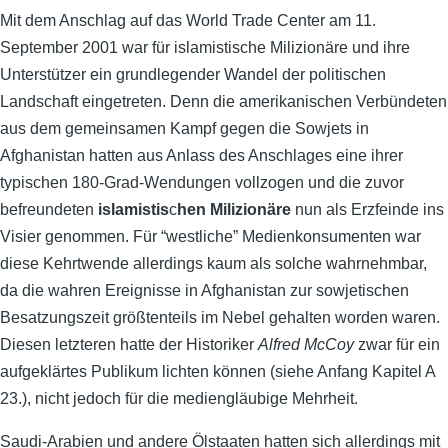
Mit dem Anschlag auf das World Trade Center am 11.
September 2001 war für islamistische Milizionäre und ihre
Unterstützer ein grundlegender Wandel der politischen
Landschaft eingetreten. Denn die amerikanischen Verbündeten
aus dem gemeinsamen Kampf gegen die Sowjets in
Afghanistan hatten aus Anlass des Anschlages eine ihrer
typischen 180-Grad-Wendungen vollzogen und die zuvor
befreundeten
islamistis
c
hen Milizionäre
nun als Erzfeinde ins
Visier genommen. Für “westliche” Medienkonsumenten war
diese Kehrtwende allerdings kaum als solche wahrnehmbar,
da die wahren Ereignisse in Afghanistan zur sowjetischen
Besatzungszeit größtenteils im Nebel gehalten worden waren.
Diesen letzteren hatte der Historiker
Alfred McCoy
zwar für ein
aufgeklärtes Publikum lichten können (siehe Anfang Kapitel A
23.), nicht jedoch für die mediengläubige Mehrheit.
Saudi-Arabien und andere Ölstaaten hatten sich allerdings mit