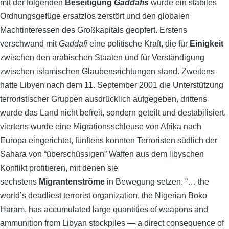
mit der folgenden
Beseitigung
Gaddafis
wurde ein stabiles
Ordnungsgefüge ersatzlos zerstört und den globalen
Machtinteressen des Großkapitals geopfert. Erstens
verschwand mit
Gaddafi
eine politische Kraft, die für
Einigkeit
zwischen den arabischen Staaten und für Verständigung
zwischen islamischen Glaubensrichtungen stand. Zweitens
hatte Libyen nach dem 11. September 2001 die Unterstützung
terroristischer Gruppen ausdrücklich aufgegeben, drittens
wurde das Land nicht befreit, sondern geteilt und destabilisiert,
viertens wurde eine Migrationsschleuse von Afrika nach
Europa eingerichtet, fünftens konnten Terroristen südlich der
Sahara von “überschüssigen” Waffen aus dem libyschen
Konflikt profitieren, mit denen sie
sechstens
Migrantenströme
in Bewegung setzen. “… the
world’s deadliest terrorist organization, the Nigerian Boko
Haram, has accumulated large quantities of weapons and
ammunition from Libyan stockpiles — a direct consequence of