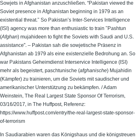
Sowjets in Afghanistan anzuschließen. “Pakistan viewed the
Soviet presence in Afghanistan beginning in 1979 as an
existential threat." So Pakistan’s Inter-Services Intelligence
(ISI) agency was more than enthusiastic to train "Pashtun
(
Afghan
) mujahideen to fight the Soviets with Saudi and U.S.
assistance”. – Pakistan sah die sowjetische Präsenz in
Afghanistan ab 1979 als eine existenzielle Bedrohung an. So
war Pakistans Geheimdienst Interservice Intelligence (ISI)
mehr als begeistert, paschtunische (
afghanische
) Mujahidin
(Kämpfer) zu trainieren, um die Soviets mit saudischer und
amerikanischer Unterstützung zu bekämpfen. / Adam
Weinstein, The Real Largest State Sponsor Of Terrorism,
03/16/2017, in The Huffpost, Referenz:
https://www.huffpost.com/entry/the-real-largest-state-sponsor-
of-terrorism
In Saudiarabien waren das Königshaus und die königstreuen