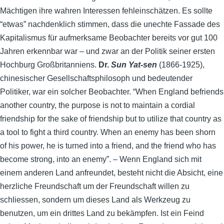
Mächtigen ihre wahren Interessen fehleinschätzen. Es sollte
“etwas” nachdenklich stimmen, dass die unechte Fassade des
Kapitalismus für aufmerksame Beobachter bereits vor gut 100
Jahren erkennbar war – und zwar an der Politik seiner ersten
Hochburg Großbritanniens.
Dr.
Sun Yat-sen
(1866-1925),
chinesischer Gesellschaftsphilosoph und bedeutender
Politiker, war ein solcher Beobachter. “When England befriends
another country, the purpose is not to maintain a cordial
friendship for the sake of friendship but to utilize that country as
a tool to fight a third country. When an enemy has been shorn
of his power, he is turned into a friend, and the friend who has
become strong, into an enemy”. – Wenn England sich mit
einem anderen Land anfreundet, besteht nicht die Absicht, eine
herzliche Freundschaft um der Freundschaft willen zu
schliessen, sondern um dieses Land als Werkzeug zu
benutzen, um ein drittes Land zu bekämpfen. Ist ein Feind