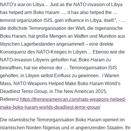
NATO’s war on Libya… Just as the NATO invasion of Libya
has helped arm Boko Haram …, it has also helped the …
terrorist organization ISIS, gain influence in Libya, itself.”. - …
die tödlichste Terrororganisation der Welt, die nigerianische
Boko Haram, hat große Mengen an Waffen und Munition aus
libyschen Lagerbeständen angesammelt – eine direkte
Konsequenz des NATO-Krieges in Libyen… Ebenso wie die
NATO-Invasion Libyens geholfen hat, Boko Haram zu
bewaffnen, hat sie ebenso der … Terrororganisation ISIS
geholfen, in Libyen selbst Einfluss zu gewinnen. / Warren
Mass, NATO Weapons Helped Make Boko Haram World’s
Deadliest Terror Group, in The New American 2015,
Referenz
https://thenewamerican.com/nato-weapons-helped-
make-boko-haram-worlds-deadliest-terror-group/
Die islamistische Terrororganisation Boko Haram operiert im
islamischen Norden Nigerias und in angrenzenden Staaten. Ihr