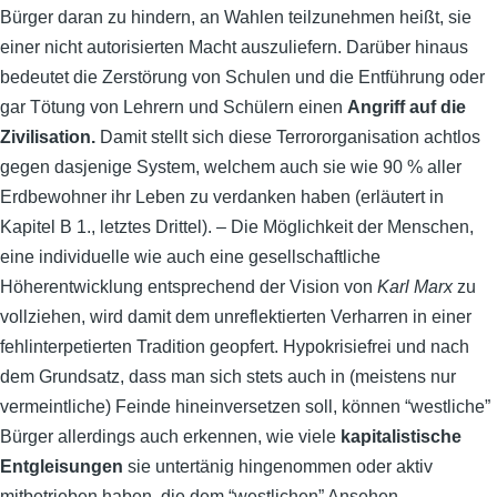
Bürger daran zu hindern, an Wahlen teilzunehmen heißt, sie
einer nicht autorisierten Macht auszuliefern. Darüber hinaus
bedeutet die Zerstörung von Schulen und die Entführung oder
gar Tötung von Lehrern und Schülern einen
Angriff auf
die
Zivilisation.
Damit stellt sich diese Terrororganisation achtlos
gegen dasjenige System, welchem auch sie wie 90 % aller
Erdbewohner ihr Leben zu verdanken haben (erläutert in
Kapitel B 1., letztes Drittel). – Die Möglichkeit der Menschen,
eine individuelle wie auch eine gesellschaftliche
Höherentwicklung entsprechend der Vision von
Karl Marx
zu
vollziehen, wird damit dem unreflektierten Verharren in einer
fehlinterpetierten Tradition geopfert. Hypokrisiefrei und nach
dem Grundsatz, dass man sich stets auch in (meistens nur
vermeintliche) Feinde hineinversetzen soll, können “westliche”
Bürger allerdings auch erkennen, wie viele
kapitalistische
Entgleisungen
sie untertänig hingenommen oder aktiv
mitbetrieben haben, die dem “westlichen” Ansehen