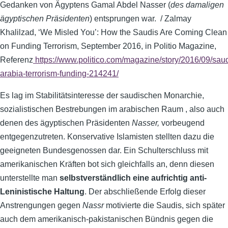
Gedanken von Ägyptens Gamal Abdel Nasser (
des damaligen
ägyptischen Präsidenten
) entsprungen war. / Zalmay
Khalilzad, ‘We Misled You’: How the Saudis Are Coming Clean
on Funding Terrorism, September 2016, in Politio Magazine,
Referenz
https://www.politico.com/magazine/story/2016/09/saud
arabia-terrorism-funding-214241/
Es lag im Stabilitätsinteresse der saudischen Monarchie,
sozialistischen Bestrebungen im arabischen Raum , also auch
denen des ägyptischen Präsidenten
Nasser,
vorbeugend
entgegenzutreten. Konservative Islamisten stellten dazu die
geeigneten Bundesgenossen dar. Ein Schulterschluss mit
amerikanischen Kräften bot sich gleichfalls an, denn diesen
unterstellte man
selbstverständlich
eine aufrichtig anti-
Leninistische Haltung
. Der abschließende Erfolg dieser
Anstrengungen gegen
Nassr
motivierte die Saudis, sich später
auch dem amerikanisch-pakistanischen Bündnis gegen die