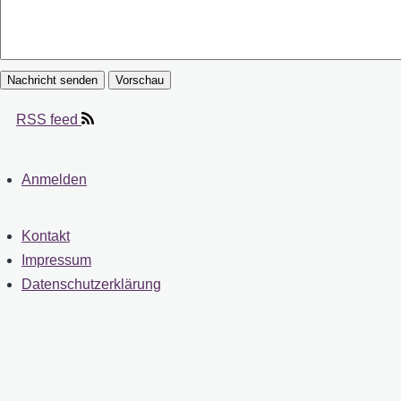
RSS feed
Anmelden
User
account
Kontakt
Fußzeile
Impressum
menu
Datenschutzerklärung