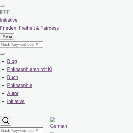
Direkt
zum
IFFF
Inhalt
Initiative
Frieden, Freiheit & Fairness
Menü
Suche
Suche
Blog
Main
Philosophieren mit KI
Buch
navigation
Philosophie
Autor
Initiative
Sprachumschalter
Suche