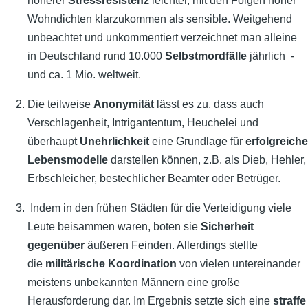
höherer
Stressresistenz
leichter, mit den Folgen hoher
Wohndichten klarzukommen als sensible. Weitgehend
unbeachtet und unkommentiert verzeichnet man alleine
in Deutschland rund 10.000
Selbstmordfälle
jährlich -
und ca. 1 Mio. weltweit.
Die teilweise
Anonymität
lässt es zu, dass auch
Verschlagenheit, Intrigantentum, Heuchelei und
überhaupt
Unehrlichkeit
eine Grundlage für
erfolgreiche
Lebensmodelle
darstellen können, z.B. als Dieb, Hehler,
Erbschleicher, bestechlicher Beamter oder Betrüger.
Indem in den frühen Städten für die Verteidigung viele
Leute beisammen waren, boten sie
Sicherheit
gegenüber
äußeren Feinden. Allerdings stellte
die
militärische Koordination
von vielen untereinander
meistens unbekannten Männern eine große
Herausforderung dar. Im Ergebnis setzte sich eine
straffe