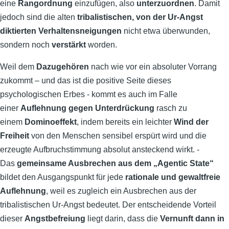
eine
Rangordnung
einzufügen, also
unterzuordnen
. Damit
jedoch sind die alten
tribalistischen, von der Ur-Angst
diktierten Verhaltensneigungen
nicht etwa überwunden,
sondern noch
verstärkt
worden.
Weil dem
Dazugehören
nach wie vor ein absoluter Vorrang
zukommt – und das ist die positive Seite dieses
psychologischen Erbes - kommt es auch im Falle
einer
Auflehnung gegen Unterdrückung
rasch zu
einem
Dominoeffekt
, indem bereits ein leichter
Wind der
Freiheit
von den Menschen sensibel erspürt wird und die
erzeugte Aufbruchstimmung absolut ansteckend wirkt. -
Das
gemeinsame Ausbrechen aus dem „Agentic State“
bildet den Ausgangspunkt
für jede
rationale und gewaltfreie
Auflehnung
, weil es zugleich ein Ausbrechen aus der
tribalistischen Ur-Angst bedeutet. Der entscheidende Vorteil
dieser
Angstbefreiung
liegt darin, dass die
Vernunft dann in