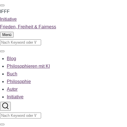
Direkt
zum
IFFF
Inhalt
Initiative
Frieden, Freiheit & Fairness
Menü
Suche
Suche
Blog
Main
Philosophieren mit KI
Buch
navigation
Philosophie
Autor
Initiative
Suche
Suche