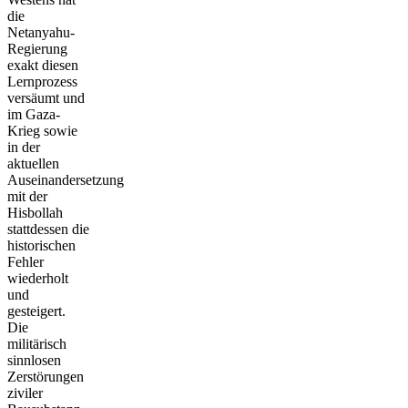
die
Netanyahu-
Regierung
exakt diesen
Lernprozess
versäumt und
im Gaza-
Krieg sowie
in der
aktuellen
Auseinandersetzung
mit der
Hisbollah
stattdessen die
historischen
Fehler
wiederholt
und
gesteigert.
Die
militärisch
sinnlosen
Zerstörungen
ziviler