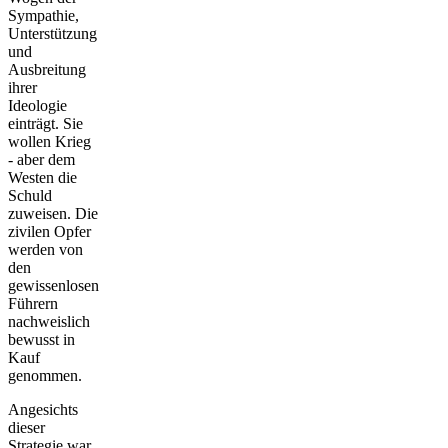
Sympathie,
Unterstützung
und
Ausbreitung
ihrer
Ideologie
einträgt. Sie
wollen Krieg
- aber dem
Westen die
Schuld
zuweisen. Die
zivilen Opfer
werden von
den
gewissenlosen
Führern
nachweislich
bewusst in
Kauf
genommen.
Angesichts
dieser
Strategie war