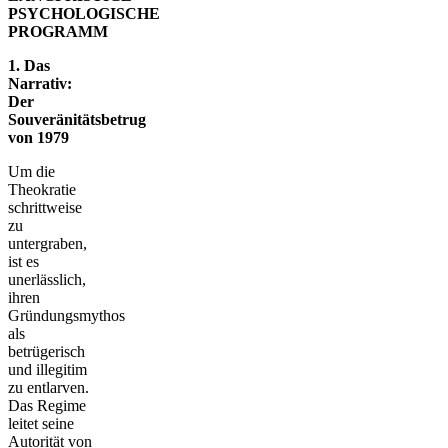
PSYCHOLOGISCHE
PROGRAMM
1. Das
Narrativ:
Der
Souveränitätsbetrug
von 1979
Um die
Theokratie
schrittweise
zu
untergraben,
ist es
unerlässlich,
ihren
Gründungsmythos
als
betrügerisch
und illegitim
zu entlarven.
Das Regime
leitet seine
Autorität von