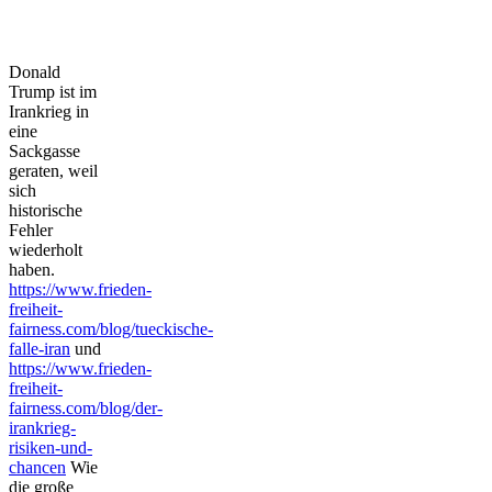
Donald
Trump ist im
Irankrieg in
eine
Sackgasse
geraten, weil
sich
historische
Fehler
wiederholt
haben.
https://www.frieden-
freiheit-
fairness.com/blog/tueckische-
falle-iran
und
https://www.frieden-
freiheit-
fairness.com/blog/der-
irankrieg-
risiken-und-
chancen
Wie
die große