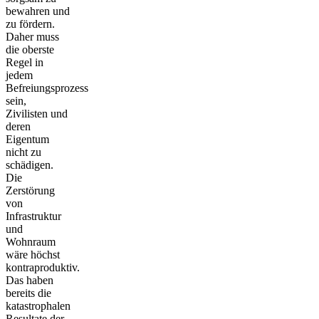
bewahren und
zu fördern.
Daher muss
die oberste
Regel in
jedem
Befreiungsprozess
sein,
Zivilisten und
deren
Eigentum
nicht zu
schädigen.
Die
Zerstörung
von
Infrastruktur
und
Wohnraum
wäre höchst
kontraproduktiv.
Das haben
bereits die
katastrophalen
Resultate der