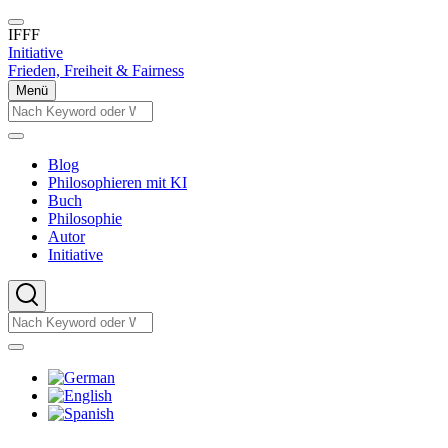
Direkt
zum
IFFF
Inhalt
Initiative
Frieden, Freiheit & Fairness
Menü
Suche
Suche
Blog
Philosophieren mit KI
Main
Buch
navigation
Philosophie
Autor
Initiative
Suche
Suche
Sprachumschalter