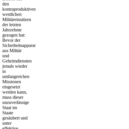
den
kontraproduktiven
westlichen
Militäreinsätzen
der letzten
Jahrzehnte
gezogen hat:
Bevor der
Sicherheitsapparat
aus Militär
und
Geheimdiensten
jemals wieder
in
umfangreichen
Missionen
eingesetzt
werden kann,
muss dieser
unzuverlässige
Staat im
Staate
gesäubert und
unter
effektive