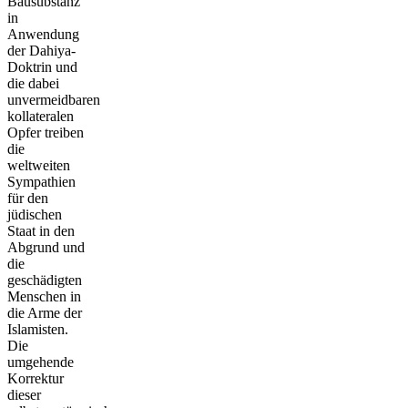
Bausubstanz
in
Anwendung
der Dahiya-
Doktrin und
die dabei
unvermeidbaren
kollateralen
Opfer treiben
die
weltweiten
Sympathien
für den
jüdischen
Staat in den
Abgrund und
die
geschädigten
Menschen in
die Arme der
Islamisten.
Die
umgehende
Korrektur
dieser