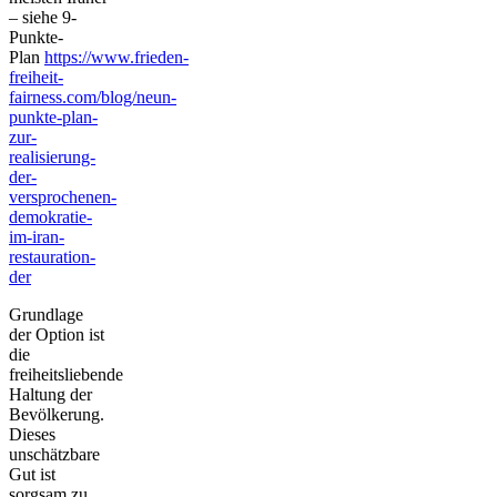
– siehe 9-
Punkte-
Plan
https://www.frieden-
freiheit-
fairness.com/blog/neun-
punkte-plan-
zur-
realisierung-
der-
versprochenen-
demokratie-
im-iran-
restauration-
der
Grundlage
der Option ist
die
freiheitsliebende
Haltung der
Bevölkerung.
Dieses
unschätzbare
Gut ist
sorgsam zu