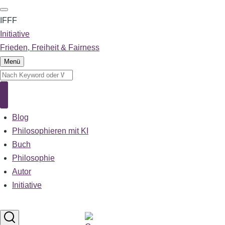
Direkt
zum
IFFF
Inhalt
Initiative
Frieden, Freiheit & Fairness
Menü
Suche
Suche
Blog
Main
navigation
Philosophieren mit KI
Buch
Philosophie
Autor
Initiative
Sprachumschalter