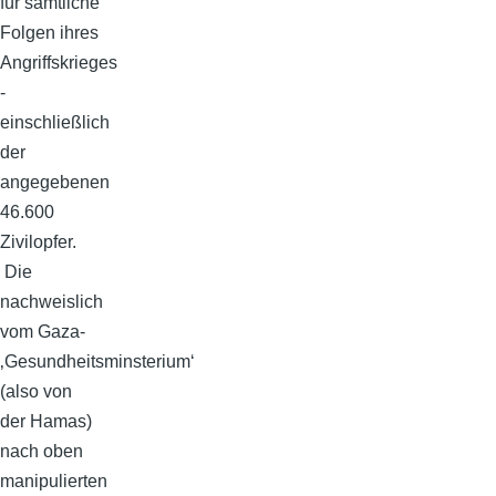
für sämtliche
Folgen ihres
Angriffskrieges
-
einschließlich
der
angegebenen
46.600
Zivilopfer.
Die
nachweislich
vom Gaza-
‚Gesundheitsminsterium‘
(also von
der Hamas)
nach oben
manipulierten