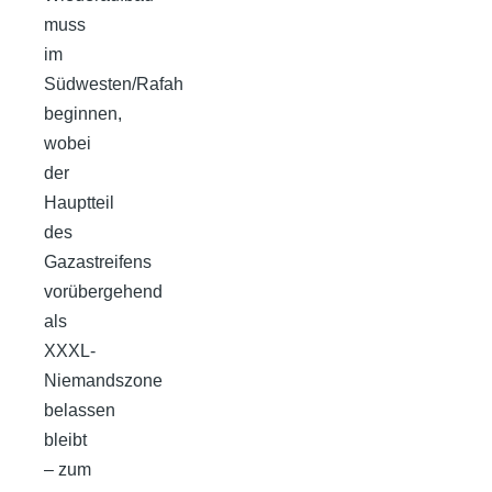
muss
im
Südwesten/Rafah
beginnen,
wobei
der
Hauptteil
des
Gazastreifens
vorübergehend
als
XXXL-
Niemandszone
belassen
bleibt
– zum